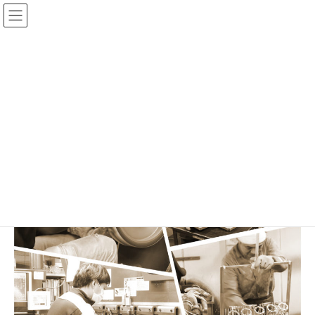
コ
ナ
ン
ビ
テ
ゲ
ン
ー
職人…表示用
ツ
シ
へ
ョ
ス
ン
HOME
職人…表示用
キ
に
ッ
移
プ
動